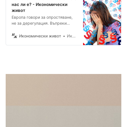
европейските предприятия.
нас ли е? - Икономически
Четвъртият пакет очертава две
живот
дигитално ориентирани промени:
Европа говори за опростяване,
опростени изисквания за водене
не за дерегулация. Въпреки
на записи съгласно GDPR за по-
обещанията за прозрачност,
големите компании и въвеждане
важни закони като GDPR и актът
Икономически живот
Икономически Живот
[…]
за AI, вероятно ще останат не
особено засегнати. На фокус са
„козметични“ промени и
съвместимост, докато нови
регулаторни рамки се появяват
отново под други имена,
отбелязва анализ, публикуван в
изданието EU Tech Loop… От
известно време се говори […]