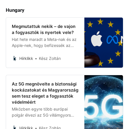
Hungary
Megmutattuk nekik – de vajon
a fogyasztók is nyertek vele?
Hat hete maradt a Meta-nak és az
Apple-nek, hogy befizessék az
Európai Unió által kiszabott
gigabírságokat: előbbit 200 millió,
Hírklikk
Kész Zoltán
utóbbit 500 millió euróra büntették
a digitális piacokról szóló törvény
(DMA) megsértéséért. Ha nem
fizetnek időben, további szankciók
Az 5G megnövelte a biztonsági
jöhetnek. De valóban a fogyasztók
kockázatokat és Magyarország
érdekében történt mindez – vagy
sem tesz eleget a fogyasztók
inkább szimbolikus hadüzenet az
védelméért
amerikai technológiai óriásoknak?
Miközben egyre több európai
polgár élvezi az 5G villámgyors
adatkapcsolatát, kevesen
gondolnak bele, hogy a modern
Hírklikk
Kész Zoltán