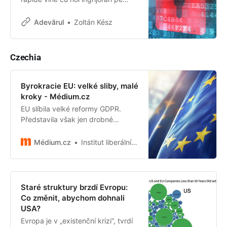
măsură ce implementarea rețelelor
5G prinde viteză în întreaga
Adevărul
Zoltán Kész
Europă.
Czechia
Byrokracie EU: velké sliby, malé
kroky - Médium.cz
EU slíbila velké reformy GDPR.
Představila však jen drobné
krůčky.
Médium.cz
Institut liberálních studií
Staré struktury brzdí Evropu:
Co změnit, abychom dohnali
USA?
Evropa je v „existenční krizi“, tvrdí